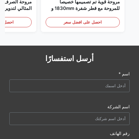
مروحة قوية تم تصميمها خصيصا
مروحة الصرف الص
للمروحة مع قطر شفرة 1830mm و
المثالي لتدوير ال
120000m3/h حجم الهواء
احصل على افضل سعر
احصل عل
أرسل استفسارًا
اسم *
اسم الشركة
رقم الهاتف