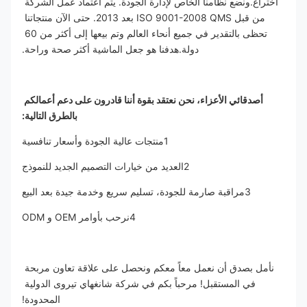
اختراع.ونضع نظامنا الخاص لإدارة الجودة. يتم اعتماد عمل الشركة 
من قبل ISO 9001-2008 QMS بعد 2013. حتى الآن منتجاتنا 
تحظى بالتقدير في جميع أنحاء العالم وتم بيعها إلى أكثر من 60 
دولة.هدفنا هو جعل الماشية أكثر صحة وراحة.
أصدقائي الأعزاء، نحن نعتقد بقوة أننا قادرون على دعم أعمالكم 
بالطرق التالية:
1منتجات عالية الجودة وأسعار تنافسية
2العديد من خيارات التصميم الجديد للنموذج
3مراقبة صارمة للجودة، تسليم سريع وخدمة جيدة بعد البيع
4نرحب بأوامر OEM و ODM
نأمل بصدق أن نعمل معاً معكم ونحصل على علاقة تعاون مربحة 
في المستقبل! مرحباً بكم في شركة شانغهاي تيروى الدولية 
المحدودة!