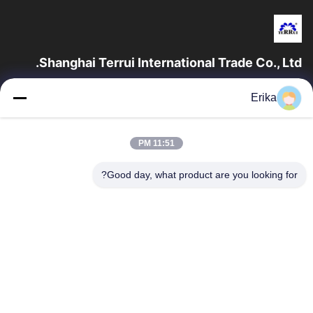
Shanghai Terrui International Trade Co., Ltd.
تأسست شركة شانغهاي تيروي للتجارة الدولية في عام 2002 متخصصة
Erika
في تطوير وتصنيع وبيع معدات الثروة الحيوانية.
روابط سريعة
11:51 PM
المنزل
منتجات
معلومات عنا
ضبط الجودة
Good day, what product are you looking for?
أخبار
اتصل بنا
اطلب اقتباس
اتصل بنا
86-21-64953600
86-21-64953307
gaoligang@terrui.com