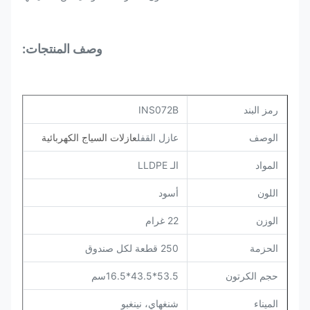
وصف المنتجات:
رمز البند
INS072B
الوصف
عازل القفل
عازلات السياج الكهربائية
المواد
الـ LLDPE
اللون
أسود
الوزن
22 غرام
الحزمة
250 قطعة لكل صندوق
حجم الكرتون
53.5*43.5*16.5سم
الميناء
شنغهاي، نينغبو