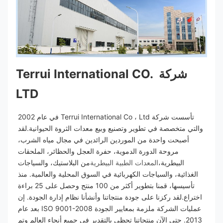
شركة Terrui International CO. 
LTD
تأسست شركة Terrui International Co ، Ltd في عام 2002 
والتي متخصصة في تطوير وتصنيع وبيع معدات الثروة الحيوانية.لقد 
أصبحت واحدة من الموردين الرائدين في مجال مياه الشرب، 
مروحة الدورة الدموية، حفرة العجل والحظائر، الملحقات 
البيطرية،
المعدات الطبية البيطرية
من البلاستيك، والسياجات 
الغذائية، والسياجات الكهربائية في السوق المحلية والعالمية. منذ 
تأسيسها، قمنا بتطوير أكثر من 100 منتج وحصل على 25 براءة 
اختراع.لقد ركزنا على جودة منتجاتنا وأنشأنا نظام إدارة الجودة. إن 
عمليات الشركة ملزمة بمعايير الجودة ISO 9001-2008 بعد عام 
2013. حتى الآن منتجاتنا تحظى بالتقدير في جميع أنحاء العالم وتم 