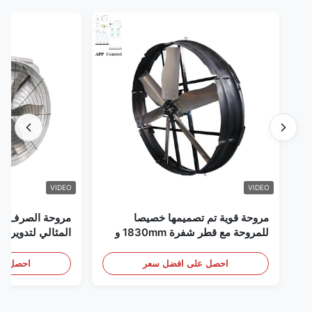
VIDEO
VIDEO
مروحة قوية تم تصميمها خصيصا
مروحة الصرف الص
للمروحة مع قطر شفرة 1830mm و
المثالي لتدوير ال
120000m3/h حجم الهواء
احصل على افضل سعر
احصل عل