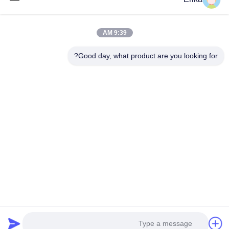
في تطوير وتصنيع وبيع معدات الثروة الحيوانية.
روابط سريعة
9:39 AM
المنزل
منتجات
معلومات عنا
ضبط الجودة
Good day, what product are you looking for?
أخبار
اتصل بنا
اطلب اقتباس
اتصل بنا
86-21-64953600
86-21-64953307
gaoligang@terrui.com
حقوق الطبع والنشر © 2020-2026 Shanghai Terrui International Trade Co.,
Ltd.. . كل الحقوق محفوظة.