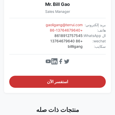
Mr. Bill Gao
Sales Manager
بريد إلكتروني:
gaoligang@terrui.com
هاتف:
+86-13764679640
ال WhatsApp:
8618912757545
+86 13764679640
wechat:
سكايب:
billligang
استفسر الآن
منتجات ذات صله