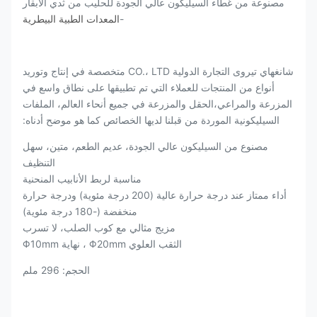
مصنوعة من غطاء السيليكون عالي الجودة للحليب من ثدي الأبقار
-
المعدات الطبية البيطرية
شانغهاي تيروى التجارة الدولية CO.، LTD متخصصة في إنتاج وتوريد
أنواع من المنتجات للعملاء التي تم تطبيقها على نطاق واسع في
المزرعة والمراعي،الحقل والمزرعة في جميع أنحاء العالم، الملفات
السيليكونية الموردة من قبلنا لديها الخصائص كما هو موضح أدناه:
مصنوع من السيليكون عالي الجودة، عديم الطعم، متين، سهل
التنظيف
مناسبة لربط الأنابيب المنحنية
أداء ممتاز عند درجة حرارة عالية (200 درجة مئوية) ودرجة حرارة
منخفضة (-180 درجة مئوية)
مزيج مثالي مع كوب الصلب، لا تسرب
الثقب العلوي Φ20mm ، نهاية Φ10mm
الحجم: 296 ملم