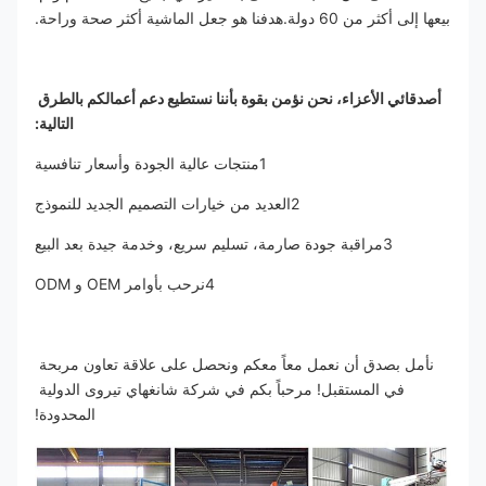
بيعها إلى أكثر من 60 دولة.هدفنا هو جعل الماشية أكثر صحة وراحة.
أصدقائي الأعزاء، نحن نؤمن بقوة بأننا نستطيع دعم أعمالكم بالطرق 
التالية:
1منتجات عالية الجودة وأسعار تنافسية
2العديد من خيارات التصميم الجديد للنموذج
3مراقبة جودة صارمة، تسليم سريع، وخدمة جيدة بعد البيع
4نرحب بأوامر OEM و ODM
نأمل بصدق أن نعمل معاً معكم ونحصل على علاقة تعاون مربحة 
في المستقبل! مرحباً بكم في شركة شانغهاي تيروى الدولية 
المحدودة!