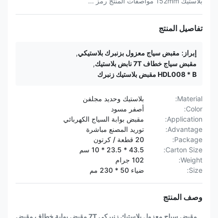
بلاستيك 152mm مواصفات المنتج رمز ...
تفاصيل المنتج
إبراز:
مقبض سياج معزول بزنبرك بلاستيكي
,
مقبض سياج خطاف 7T نابض بلاستيك
,
HDL008 * B مقبض بلاستيك زنبرك
Material:
بلاستيك وحديد مجلفن
Color:
أصفر مسود
Application:
مقبض بوابة السياج الكهربائي
Advantage:
توريد المصنع مباشرة
Package:
20 قطعة / كرتون
Carton Size:
43.5 * 23.5 * 10 سم
Weight:
102 جرام
Size:
ضياء 50 * 230 مم
وصف المنتج
مقبض سياج معزول بلاستيك زنبركي 7T مقبض بوابة خطاف مقبض