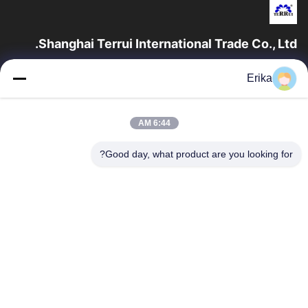
Shanghai Terrui International Trade Co., Ltd.
تأسست شركة شانغهاي تيروي للتجارة الدولية في عام 2002 متخصصة
Erika
في تطوير وتصنيع وبيع معدات الثروة الحيوانية.
روابط سريعة
6:44 AM
المنزل
منتجات
معلومات عنا
ضبط الجودة
Good day, what product are you looking for?
أخبار
اتصل بنا
اطلب اقتباس
اتصل بنا
86-21-64953600
86-21-64953307
gaoligang@terrui.com