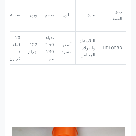
ح
رمز
مادة
اللون
بحجم
وزن
صفقة
ا
الصنف
ا
ضياء
20
البلاستيك
أصفر
50 *
102
قطعة
HDL008B
والفولاذ
مسود
230
جرام
/
0
المجلفن
مم
كرتون
م