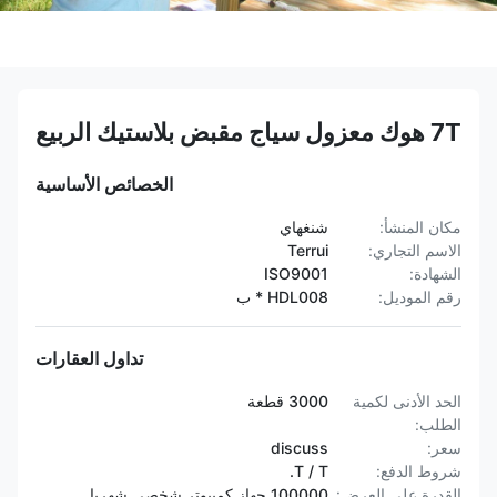
7T هوك معزول سياج مقبض بلاستيك الربيع
الخصائص الأساسية
مكان المنشأ:
شنغهاي
الاسم التجاري:
Terrui
الشهادة:
ISO9001
رقم الموديل:
HDL008 * ب
تداول العقارات
الحد الأدنى لكمية
3000 قطعة
الطلب:
سعر:
discuss
شروط الدفع:
T / T.
القدرة على العرض:
100000 جهاز كمبيوتر شخصى شهريا