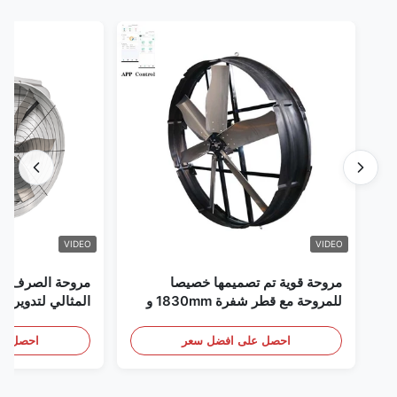
VIDEO
VIDEO
مروحة قوية تم تصميمها خصيصا
مروحة الصرف الص
للمروحة مع قطر شفرة 1830mm و
المثالي لتدوير ال
120000m3/h حجم الهواء
احصل على افضل سعر
احصل عل