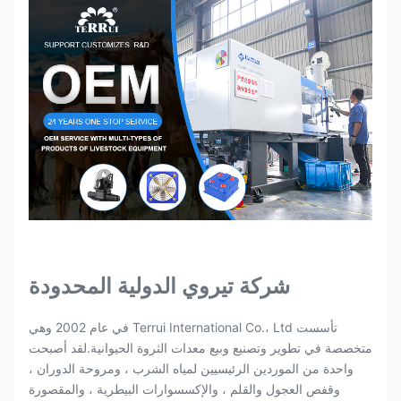
شركة تيروي الدولية المحدودة
تأسست Terrui International Co.، Ltd في عام 2002 وهي
متخصصة في تطوير وتصنيع وبيع معدات الثروة الحيوانية.لقد أصبحت
واحدة من الموردين الرئيسيين لمياه الشرب ، ومروحة الدوران ،
وقفص العجول والقلم ، والإكسسوارات البيطرية ، والمقصورة