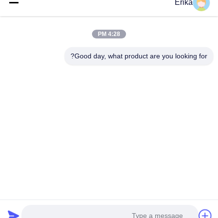
Erika
في تطوير وتصنيع وبيع معدات الثروة الحيوانية.
روابط سريعة
4:28 PM
المنزل
منتجات
معلومات عنا
ضبط الجودة
Good day, what product are you looking for?
أخبار
اتصل بنا
اطلب اقتباس
اتصل بنا
86-21-64953600
86-21-64953307
gaoligang@terrui.com
حقوق الطبع والنشر © 2020-2026 Shanghai Terrui International Trade Co.,
Ltd.. . كل الحقوق محفوظة.