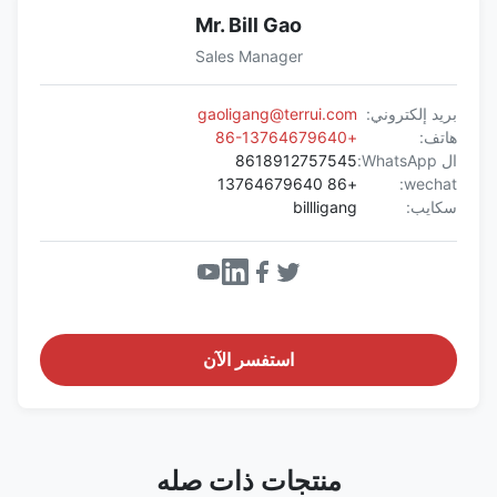
Mr. Bill Gao
Sales Manager
بريد إلكتروني:
gaoligang@terrui.com
هاتف:
+86-13764679640
ال WhatsApp:
8618912757545
+86 13764679640
wechat:
سكايب:
billligang
استفسر الآن
منتجات ذات صله