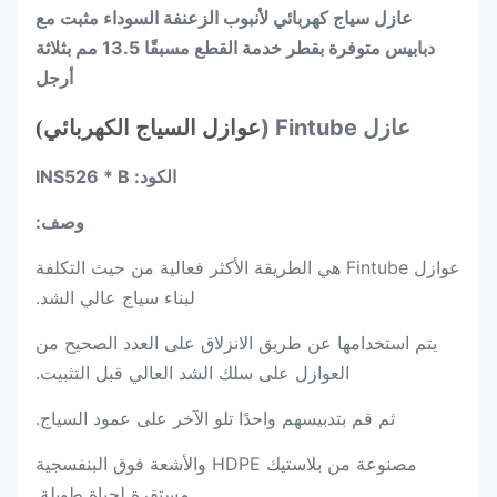
عازل سياج كهربائي لأنبوب الزعنفة السوداء مثبت مع
دبابيس متوفرة بقطر خدمة القطع مسبقًا 13.5 مم بثلاثة
أرجل
عازل Fintube (
عوازل السياج الكهربائي)
الكود: INS526 * B
وصف:
عوازل Fintube هي الطريقة الأكثر فعالية من حيث التكلفة
لبناء سياج عالي الشد.
يتم استخدامها عن طريق الانزلاق على العدد الصحيح من
العوازل على سلك الشد العالي قبل التثبيت.
ثم قم بتدبيسهم واحدًا تلو الآخر على عمود السياج.
مصنوعة من بلاستيك HDPE والأشعة فوق البنفسجية
مستقرة لحياة طويلة.