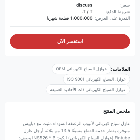
سعر:
discuss
شروط الدفع:
T / T.
القدرة على العرض:
1،000،000 قطعة شهريا
استفسر الآن
العلامات:
عوازل السياج الكهربائي OEM
عوازل السياج الكهربائي ISO 9001
عوازل السياج الكهربائي ذات الأخاديد العميقة
ملخص المنتج
عازل سياج كهربائي لأنبوب الزعنفة السوداء مثبت مع دبابيس
متوفرة بقطر خدمة القطع مسبقًا 13.5 مم بثلاثة أرجل عازل
Fintube (عوازل السياج الكهربائي) الكود: INS526 * B وصف: