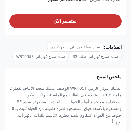
استفسر الآن
العلامات:
سلك سياج كهربائي بقطر 2 مم
سلك سياج كهربائي صلب SS
سلك سياج كهربائي WRT065F
ملخص المنتج
السلك البولي الرمز: WRT051 الوصف: سلك متعدد الألياف بقطر 2
ملم (.08"). يستخدم في الغالب مع الماشية ، ولكن يمكن
استخدامه مع جميع أنواع الحيوانات والماشية. مشدودة بمادة PE
ومستقرة بالأشعة فوق البنفسجية لفترة طويلة من الحياة.بُنيت بـ 6
خيوط من الفولاذ المقاوم للصدأقطرها 20ملم للقيادة الكهربائية
لونها أ...