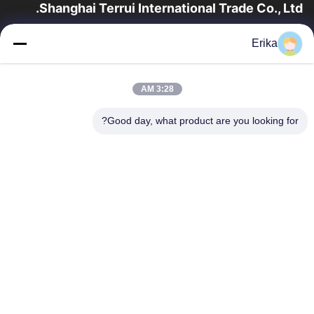
Shanghai Terrui International Trade Co., Ltd.
تأسست شركة شانغهاي تيروي للتجارة الدولية في عام 2002 متخصصة
Erika
في تطوير وتصنيع وبيع معدات الثروة الحيوانية.
روابط سريعة
3:28 AM
المنزل
منتجات
معلومات عنا
ضبط الجودة
Good day, what product are you looking for?
أخبار
اتصل بنا
اطلب اقتباس
اتصل بنا
86-21-64953600
86-21-64953307
gaoligang@terrui.com