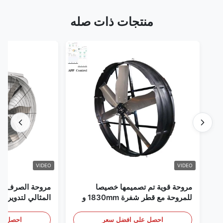
منتجات ذات صله
VIDEO
VIDEO
مروحة قوية تم تصميمها خصيصا
مروحة الصرف الص
للمروحة مع قطر شفرة 1830mm و
المثالي لتدوير ال
120000m3/h حجم الهواء
احصل على افضل سعر
احصل عل