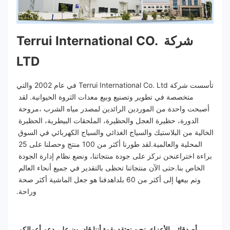
شركة Terrui International CO. 
LTD
تأسست شركة Terrui International Co. Ltd في عام 2002 والتي 
متخصصة في تطوير وتصنيع وبيع معدات الثروة الحيوانية. لقد 
أصبحت واحدة من الموردين الرائدين لمصدر مياه الشرب ،مروحة 
الدورة، حظيرة العجل والحظيرة، الملحقات البيطرية، الحظيرة 
الخالية من البلاستيك والسياج الغذائي والسياج الكهربائي في السوق 
المحلية والعالمية.لقد طورنا أكثر من 100 منتج وحصلنا على 25 
براءة اختراعنحن نركز على جودة منتجاتنا، ونضع نظام إدارة الجودة 
الخاص بنا.حتى الآن منتجاتنا تحظى بالتقدير في جميع أنحاء العالم 
وتم بيعها إلى أكثر من 60 بلداهدفنا هو جعل الماشية أكثر صحة 
وراحة.
أصدقائي الأعزاء، نحن نعتقد بقوة أننا قادرون على دعم أعمالكم 