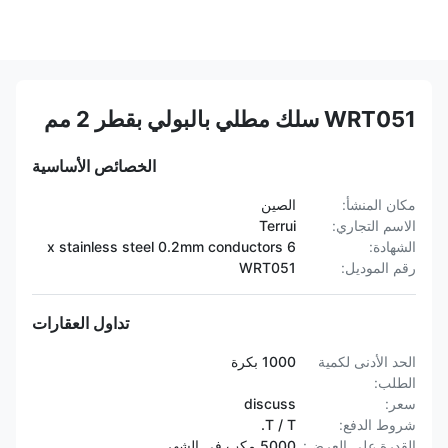
WRT051 سلك مطلي بالبولي بقطر 2 مم
الخصائص الأساسية
مكان المنشأ:
الصين
الاسم التجاري:
Terrui
الشهادة:
6 x stainless steel 0.2mm conductors
رقم الموديل:
WRT051
تداول العقارات
الحد الأدنى لكمية
1000 بكرة
الطلب:
سعر:
discuss
شروط الدفع:
T / T.
القدرة على العرض:
5000 مكب في الشهر