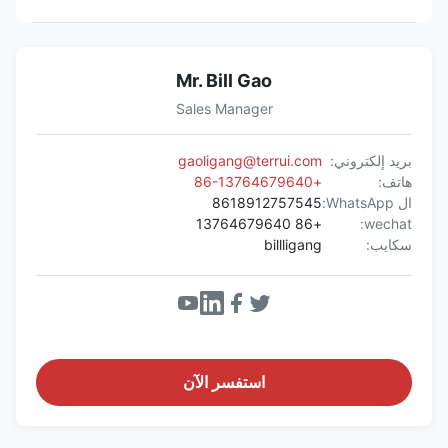
Mr. Bill Gao
Sales Manager
بريد إلكتروني:
gaoligang@terrui.com
هاتف:
+86-13764679640
ال WhatsApp:
8618912757545
+86 13764679640
wechat:
سكايب:
billligang
استفسر الآن