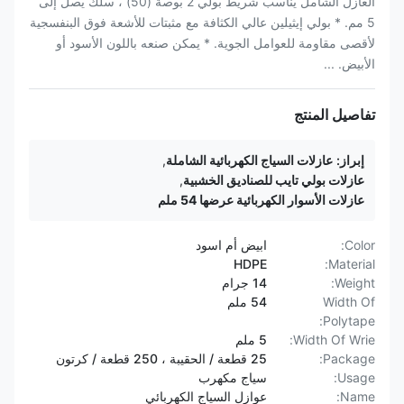
العازل الشامل يناسب شريط بولي 2 بوصة (50) ، سلك يصل إلى
5 مم. * بولي إيثيلين عالي الكثافة مع مثبتات للأشعة فوق البنفسجية
لأقصى مقاومة للعوامل الجوية. * يمكن صنعه باللون الأسود أو
الأبيض. ...
تفاصيل المنتج
إبراز:
عازلات السياج الكهربائية الشاملة
,
عازلات بولي تايب للصناديق الخشبية
,
عازلات الأسوار الكهربائية عرضها 54 ملم
Color:
ابيض أم اسود
HDPE
Material:
Weight:
14 جرام
Width Of
54 ملم
Polytape:
Width Of Wrie:
5 ملم
Package:
25 قطعة / الحقيبة ، 250 قطعة / كرتون
Usage:
سياج مكهرب
Name:
عوازل السياج الكهربائي