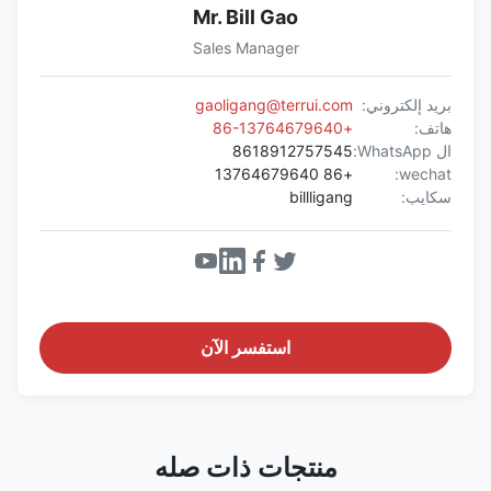
Mr. Bill Gao
Sales Manager
بريد إلكتروني:
gaoligang@terrui.com
هاتف:
+86-13764679640
ال WhatsApp:
8618912757545
+86 13764679640
wechat:
سكايب:
billligang
استفسر الآن
منتجات ذات صله