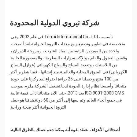
شركة تيروي الدولية المحدودة
تأسست Terrui International Co.، Ltd في عام 2002 وهي 
متخصصة في تطوير وتصنيع وبيع معدات الثروة الحيوانية.لقد أصبحت 
واحدة من الموردين الرئيسيين لمياه الشرب ، ومروحة الدوران ، 
وقفص العجول والقلم ، والإكسسوارات البيطرية ، والمقصورة الخالية 
من البلاستيك ، وتغذية السياج والسياج الكهربائي (عوازل السياج 
الكهربائي) في السوق المحلية والعالمية.منذ إنشائها ، قمنا بتطوير أكثر 
من 100 منتج وحصلنا على 25 براءة اختراع.لقد ركزنا على جودة 
منتجاتنا وأسسنا نظام إدارة الجودة لدينا.تشغيل الشركة ملزم بموجب 
ISO 9001-2008 QMS بعد 2013. حتى الآن منتجاتنا ذات قيمة عالية 
في جميع أنحاء العالم وتم بيعها إلى أكثر من 60 دولة.هدفنا هو جعل 
الثروة الحيوانية أكثر صحة وراحة.
أصدقائي الأعزاء ، نعتقد بقوة أنه يمكننا دعم عملك بالطرق التالية: