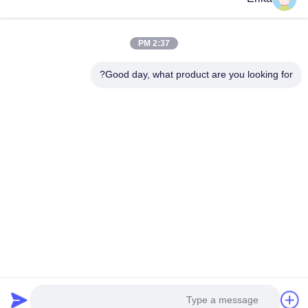
في تطوير وتصنيع وبيع معدات الثروة الحيوانية.
روابط سريعة
2:37 PM
المنزل
منتجات
معلومات عنا
ضبط الجودة
Good day, what product are you looking for?
أخبار
اتصل بنا
اطلب اقتباس
اتصل بنا
86-21-64953600
86-21-64953307
gaoligang@terrui.com
حقوق الطبع والنشر © 2020-2026 Shanghai Terrui International Trade Co.,
Ltd.. . كل الحقوق محفوظة.