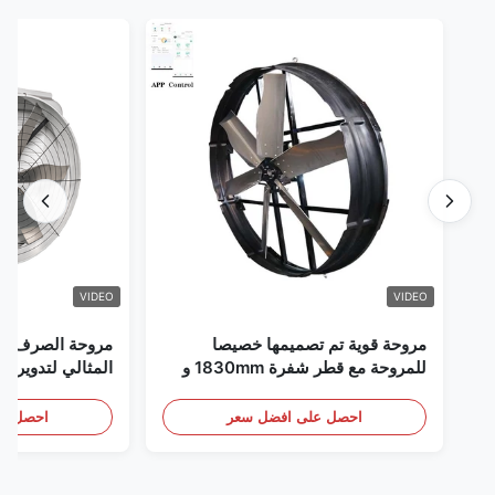
VIDEO
VIDEO
مروحة قوية تم تصميمها خصيصا
مروحة الصرف الص
للمروحة مع قطر شفرة 1830mm و
المثالي لتدوير ال
120000m3/h حجم الهواء
احصل على افضل سعر
احصل عل