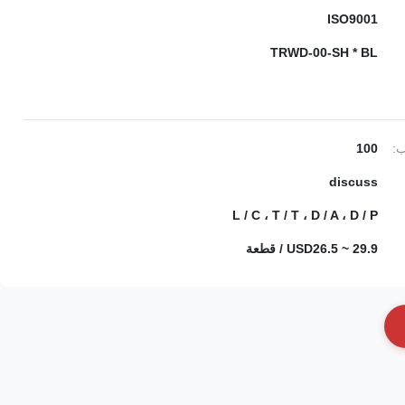
ISO9001
TRWD-00-SH * BL
ب:
100
discuss
L / C ، T / T ، D / A ، D / P
USD26.5 ~ 29.9 / قطعة