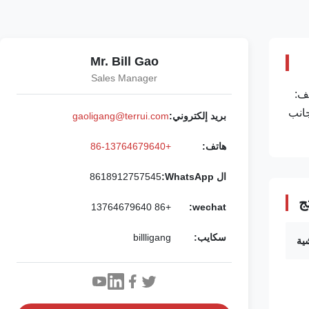
Mr. Bill Gao
Sales Manager
وعاء شرب بلاستيكي الرقم الرمزي TRWD-00 الوصف:
جانب
بريد إلكتروني:
gaoligang@terrui.com
هاتف:
+86-13764679640
ال WhatsApp:
8618912757545
ج
+86 13764679640
wechat:
سكايب:
billligang