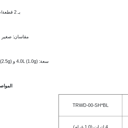
بـ 2 قطعة/حقيبه
مقاسان: صغير و
سعة: 4.0L (1.0g) و 9.3L (2.5g)
المواص
TRWD-00-SH*BL
4 لترات (1.0 غرام)