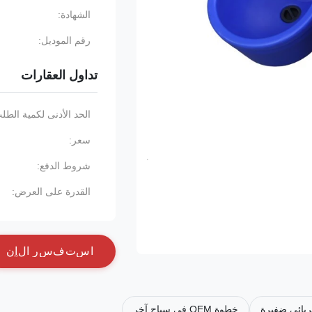
الشهادة:
رقم الموديل:
تداول العقارات
الحد الأدنى لكمية الطل
سعر:
شروط الدفع:
القدرة على العرض:
ا
س
ت
ف
س
ر
ا
ل
آ
ن
بائي ضفيرة
خطوة OEM في سياج آخر