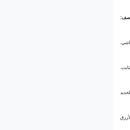
صف:
اشي.
ابت.
لأزرق