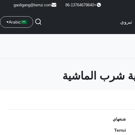
gaoligang@terrui.com
+86-13764679640
تيروي
Arabic
شنغهاي
Terrui