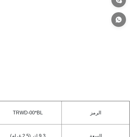
الرمز
TRWD-00*BL
السعة
9.3 لتر (2.5 غرام)