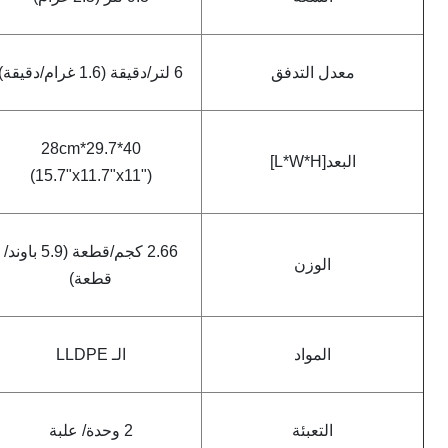
معدل التدفق
6 لتر/دقيقة (1.6 غرام/دقيقة)
40*29.7*28cm
البعد[L*W*H]
(15.7"x11.7"x11")
2.66 كجم/قطعة (5.9 باوند/
الوزن
قطعة)
المواد
الـ LLDPE
التعبئة
2 وحدة/ علبة