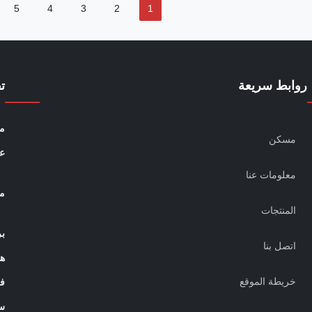
5
4
3
2
1
روابط سريعة
ت
مو
مسكن
عن
معلومات عنا
م
المنتجات
بر
اتصل بنا
ه
خريطة الموقع
ف
ﺱ