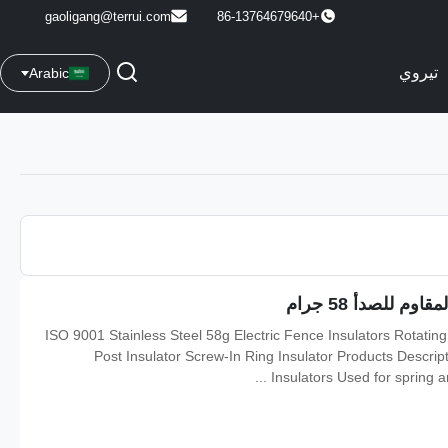
gaoligang@terrui.com
+86-13764679640
تيروي
Arabic
ISO 9001 Stainless Steel 58g Electric Fence Insulators Rotatin
Post Insulator Screw-In Ring Insulator Products Descrip
Insulators Used for spring a