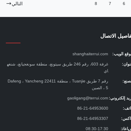
التالي
8
7
6
فاصيل الاتصال
قع الويب:
shanghaiterrui.com
وان:
غرفة 603، رقم 246 طريق سيتونغ، منطقة سونغجيانغ، شنغه
اي
صنع:
رقم 7 طريق Tuanjie ، منطقة Dafeng ، Yancheng 22411
5 ، الصين
يد إلكتروني:
gaoligang@terrui.com
اتف:
86-21-64953600
اكس:
86-21-64953307
ﺎﻋﺎﺗ:
08:30-17:30