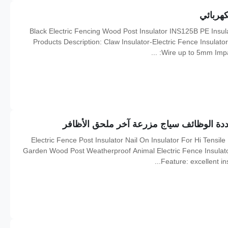
INS125B PE Insulation 12.2g Electric Fence Insulators Claw Insulator‏ Black Electric Fencing Wood Post Insulator
Products Description: Claw Insulator-Electric Fence Insulator
Wire up to 5mm Impact
ددة الوظائف سياج مزرعة آخر ملحق الأظافر
Electric Fence Post Insulator Nail On Insulator For Hi Tensil
Garden Wood Post Weatherproof Animal Electric Fence Insulato
Feature: excellent ins