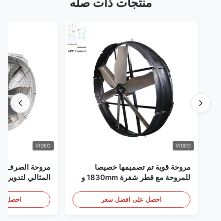
منتجات ذات صله
VIDEO
VIDEO
مروحة قوية تم تصميمها خصيصا
مروحة الصرف الص
للمروحة مع قطر شفرة 1830mm و
المثالي لتدوير ال
120000m3/h حجم الهواء
احصل على افضل سعر
احصل عل