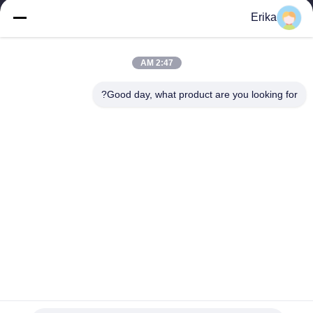
تأسست شركة شانغهاي تيروي للتجارة الدولية في عام 2002 متخصصة
Erika
في تطوير وتصنيع وبيع معدات الثروة الحيوانية.
روابط سريعة
2:47 AM
المنزل
منتجات
معلومات عنا
ضبط الجودة
Good day, what product are you looking for?
أخبار
اتصل بنا
اطلب اقتباس
اتصل بنا
86-21-64953600
86-21-64953307
gaoligang@terrui.com
حقوق الطبع والنشر © 2020-2026 Shanghai Terrui International Trade Co.,
Ltd.. . كل الحقوق محفوظة.