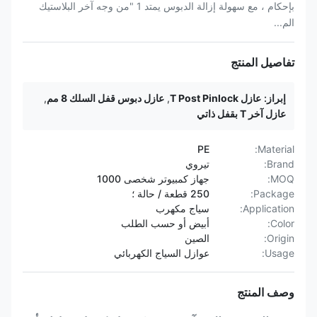
بإحكام ، مع سهولة إزالة الدبوس يمتد 1 "من وجه آخر البلاستيك
الم...
تفاصيل المنتج
إبراز:
عازل T Post Pinlock
,
عازل دبوس قفل السلك 8 مم
,
عازل آخر T بقفل ذاتي
PE
Material:
Brand:
تيروي
MOQ:
جهاز كمبيوتر شخصى 1000
Package:
250 قطعة / حالة ؛
Application:
سياج مكهرب
Color:
أبيض أو حسب الطلب
Origin:
الصين
Usage:
عوازل السياج الكهربائي
وصف المنتج