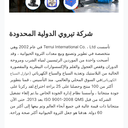
شركة تيروي الدولية المحدودة
تأسست Terrui International Co. ، Ltd في عام 2002 وهي 
متخصصة في تطوير وتصنيع وبيع معدات الثروة الحيوانية ، وقد 
أصبحت واحدة من الموردين الرئيسيين لمياه الشرب ومروحة 
الدوران وقفص العجول والقلم والإكسسوارات البيطرية والمقصورة 
الخالية من البلاستيك وتغذية السياج والسياج الكهربائي (
عوازل السياج 
في السوق المحلي والعالمي. منذ التأسيس ، قمنا بتطوير 
الكهربائي)
أكثر من 100 منتج وحصلنا على 25 براءة اختراع.لقد ركزنا على 
جودة منتجاتنا ، وأسسنا نظام إدارة الجودة الخاص بنا.تم إلغاء تشغيل 
الشركة من قبل ISO 9001-2008 QMS بعد 2013. حتى الآن 
منتجاتنا ذات قيمة عالية في جميع أنحاء العالم وتم بيعها إلى أكثر من 
60 دولة. هدفنا هو جعل الثروة الحيوانية أكثر صحة وراحة.