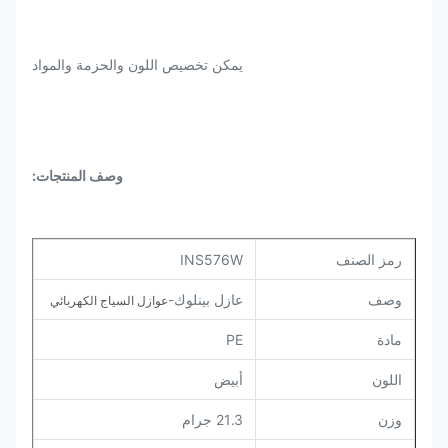
يمكن تخصيص اللون والحزمة والمواد
وصف المنتجات:
رمز الصنف
INS576W
وصف
عازل بينلوك-
عوازل السياج الكهربائي
مادة
PE
اللون
أبيض
وزن
21.3 جرام