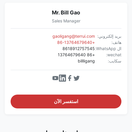
Mr. Bill Gao
Sales Manager
بريد إلكتروني:
gaoligang@terrui.com
هاتف:
+86-13764679640
ال WhatsApp:
8618912757545
+86 13764679640
wechat:
سكايب:
billligang
استفسر الآن