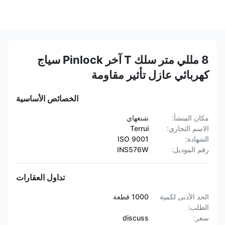
8 مللي متر سلك T آخر Pinlock سياج
كهربائي عازل تأثير مقاومة
الخصائص الأساسية
مكان المنشأ:
شنغهاي
الاسم التجاري:
Terrui
الشهادة:
ISO 9001
رقم الموديل:
INS576W
تداول العقارات
الحد الأدنى لكمية
1000 قطعة
الطلب:
سعر:
discuss