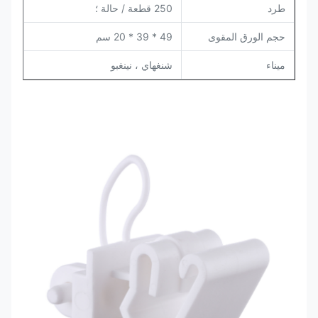
طرد
250 قطعة / حالة ؛
حجم الورق المقوى
49 * 39 * 20 سم
ميناء
شنغهاي ، نينغبو