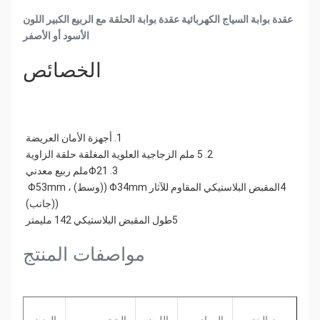
عقدة بوابة السياج الكهربائية عقدة بوابة الحلقة مع الربيع الكبير اللون
الأسود أو الأصفر
الخصائص
1. أجهزة الأمان العريضة
2. 5 ملم الزجاجية العلوية المغلقة حلقة الزاوية
3. Φ21ملم ربيع معدني
4المقبض البلاستيكي المقاوم للآثار Φ34mm ((وسط) ، Φ53mm 
((جانب)
5طول المقبض البلاستيكي 142 مليمتر
مواصفات المنتج
رمز البند
المواد
اللون
الحجم
الوزن
الح