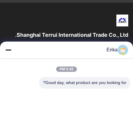
Shanghai Terrui International Trade Co., Ltd.
تأسست شركة شانغهاي تيروي للتجارة الدولية في عام 2002 متخصصة
Erika
في تطوير وتصنيع وبيع معدات الثروة الحيوانية.
روابط سريعة
5:49 PM
المنزل
منتجات
معلومات عنا
ضبط الجودة
Good day, what product are you looking for?
أخبار
اتصل بنا
اطلب اقتباس
اتصل بنا
86-21-64953600
86-21-64953307