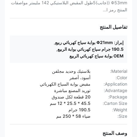
Φ53mm ((جانب)5طول المقبض البلاستيكي 142 مليمتر مواصفات
المنتج رمز ا...
تفاصيل المنتج
إبراز:
Φ21mm بوابة سياج كهربائي ربيع
,
190.5 جرام سياج كهربائي بوابة الربيع
,
OEM بوابة سياج كهربائي الربيع
Material:
بلاستيك وحديد مجلفن
Color:
أسود، أصفر
Application:
مقبض بوابة السياج الكهربائي
Advantage:
توريد المصنع مباشرة
Package:
20 قطعة لكل صندوق
Carton Size:
45.5 * 25.5 * 12 سم
Weight:
190.5 جرام
Size:
ضياء 58 * 250 مم
وصف المنتج