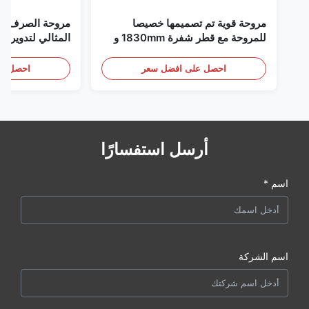
مروحة قوية تم تصميمها خصيصا
مروحة الصرف الص
للمروحة مع قطر شفرة 1830mm و
المثالي لتدوير ال
120000m3/h حجم الهواء
احصل على افضل سعر
احصل عل
أرسل استفسارًا
اسم *
اسم الشركة