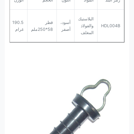
20
البلاستيك
أسود،
قطر
190.5
قط
HDL004B
والفولاذ
أصفر
58*250ملم
غرام
لكل
المغلف
صن