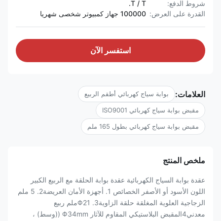
شروط الدفع:
T / T.
القدرة على العرض:
100000 جهاز كمبيوتر شخصى شهريا
استفسر الآن
العلامات:
بوابة سياج كهربائي أطقم الربيع
مقبض بوابة سياج كهربائي ISO9001
مقبض بوابة سياج كهربائي بطول 165 ملم
ملخص المنتج
عقدة بوابة السياج الكهربائية عقدة بوابة الحلقة مع الربيع الكبير
اللون الأسود أو الأصفر الخصائص 1. أجهزة الأمان العريضة2. 5 ملم
الزجاجية العلوية المغلقة حلقة الزاوية3. Φ21ملم ربيع
معدني4المقبض البلاستيكي المقاوم للآثار Φ34mm ((وسط) ،