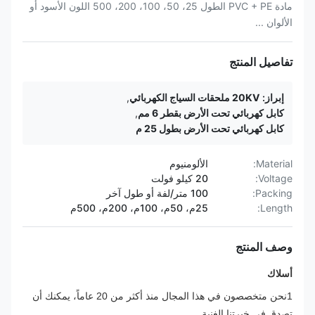
مادة PVC + PE الطول 25، 50، 100، 200، 500 اللون الأسود أو
الألوان ...
تفاصيل المنتج
إبراز:
20KV ملحقات السياج الكهربائي
,
كابل كهربائي تحت الأرض بقطر 6 مم
,
كابل كهربائي تحت الأرض بطول 25 م
Material:
الألومنيوم
Voltage:
20 كيلو فولت
Packing:
100 متر/لفة أو طول آخر
Length:
25م، 50م، 100م، 200م، 500م
وصف المنتج
أسلاك
1نحن متخصصون في هذا المجال منذ أكثر من 20 عاماً، يمكنك أن 
تصدق في خبرتنا الغنية.