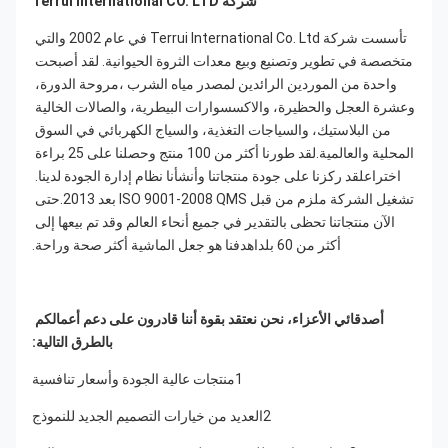
شركة Terrui International CO. LTD
تأسست شركة Terrui International Co. Ltd في عام 2002 والتي 
متخصصة في تطوير وتصنيع وبيع معدات الثروة الحيوانية. لقد أصبحت 
واحدة من الموردين الرائدين لمصدر مياه الشرب ،مروحة الدورة، 
وعشرة العجل والحظيرة، والاكسسوارات البيطرية، والصالات الخالية 
من البلاستيك، والسياجات التغذية، والسياج الكهربائي في السوق 
المحلية والعالمية.لقد طورنا أكثر من 100 منتج وحصلنا على 25 براءة 
اختراعلقد ركزنا على جودة منتجاتنا وأنشأنا نظام إدارة الجودة لدينا. 
تشغيل الشركة ملزم من قبل ISO 9001-2008 QMS بعد 2013.حتى 
الآن منتجاتنا تحظى بالتقدير في جميع أنحاء العالم وقد تم بيعها إلى 
أكثر من 60 بلداهدفنا هو جعل الماشية أكثر صحة وراحة.
أصدقائي الأعزاء، نحن نعتقد بقوة أننا قادرون على دعم أعمالكم 
بالطرق التالية:
1منتجات عالية الجودة وأسعار تنافسية
2العديد من خيارات التصميم الجديد للنموذج