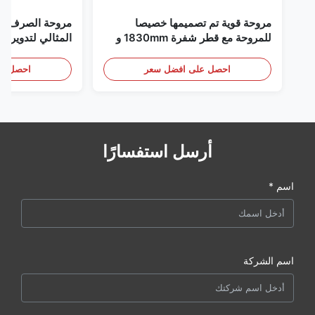
مروحة قوية تم تصميمها خصيصا
مروحة الصرف الص
للمروحة مع قطر شفرة 1830mm و
المثالي لتدوير ال
120000m3/h حجم الهواء
احصل على افضل سعر
احصل عل
أرسل استفسارًا
اسم *
اسم الشركة