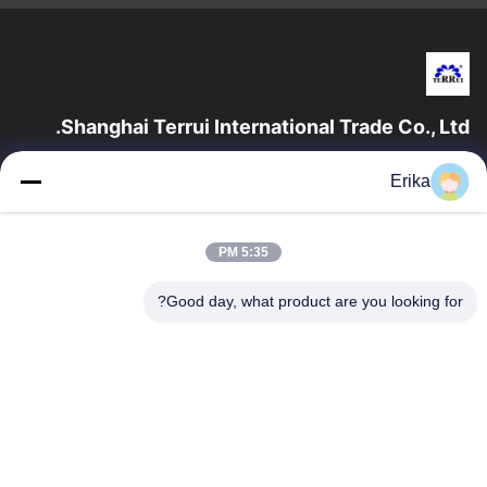
Shanghai Terrui International Trade Co., Ltd.
تأسست شركة شانغهاي تيروي للتجارة الدولية في عام 2002 متخصصة
Erika
في تطوير وتصنيع وبيع معدات الثروة الحيوانية.
روابط سريعة
5:35 PM
المنزل
منتجات
معلومات عنا
ضبط الجودة
Good day, what product are you looking for?
أخبار
اتصل بنا
اطلب اقتباس
اتصل بنا
86-21-64953600
86-21-64953307