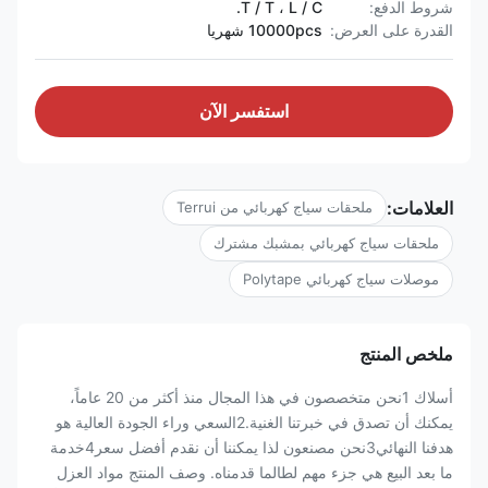
شروط الدفع:
T / T ، L / C.
القدرة على العرض:
10000pcs شهريا
استفسر الآن
العلامات:
ملحقات سياج كهربائي من Terrui
ملحقات سياج كهربائي بمشبك مشترك
موصلات سياج كهربائي Polytape
ملخص المنتج
أسلاك 1نحن متخصصون في هذا المجال منذ أكثر من 20 عاماً،
يمكنك أن تصدق في خبرتنا الغنية.2السعي وراء الجودة العالية هو
هدفنا النهائي3نحن مصنعون لذا يمكننا أن نقدم أفضل سعر4خدمة
ما بعد البيع هي جزء مهم لطالما قدمناه. وصف المنتج مواد العزل