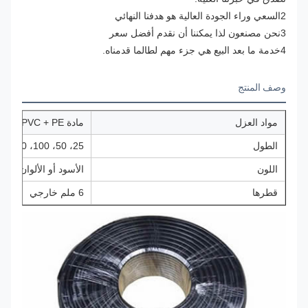
2السعي وراء الجودة العالية هو هدفنا النهائي
3نحن مصنعون لذا يمكننا أن نقدم أفضل سعر
4خدمة ما بعد البيع هي جزء مهم لطالما قدمناه.
وصف المنتج
مواد العزل
مادة PVC + PE
الطول
25، 50، 100، 200، 500
اللون
الأسود أو الألوان ال
قطرها
6 ملم خارجي