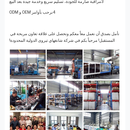
3مراقبة صارمة للجودة، تسليم سريع وخدمة جيدة بعد البيع
4نرحب بأوامر OEM و ODM
نأمل بصدق أن نعمل معاً معكم ونحصل على علاقة تعاون مربحة في 
المستقبل! مرحباً بكم في شركة شانغهاي تيروى الدولية المحدودة!