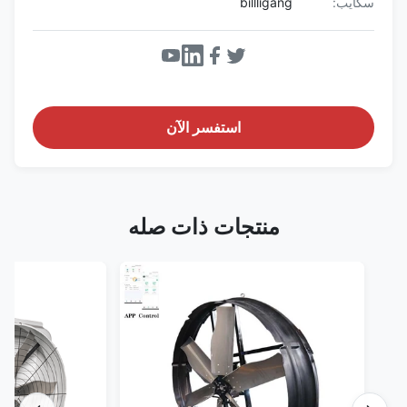
سكايب:
billligang
استفسر الآن
منتجات ذات صله