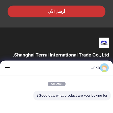
أرسل الآن
Shanghai Terrui International Trade Co., Ltd.
تأسست شركة شانغهاي تيروي للتجارة الدولية في عام 2002 متخصصة
Erika
في تطوير وتصنيع وبيع معدات الثروة الحيوانية.
روابط سريعة
2:48 AM
المنزل
منتجات
معلومات عنا
ضبط الجودة
Good day, what product are you looking for?
أخبار
اتصل بنا
اطلب اقتباس