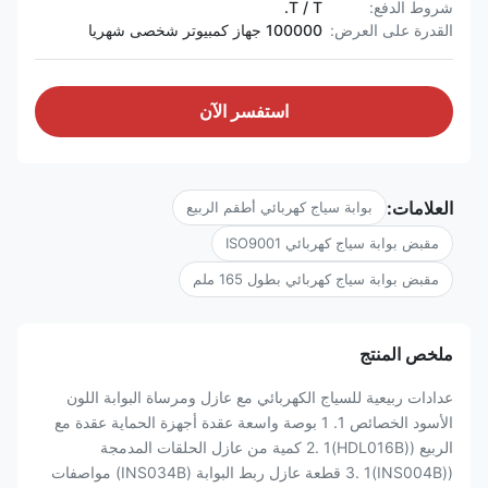
شروط الدفع:
T / T.
القدرة على العرض:
100000 جهاز كمبيوتر شخصى شهريا
استفسر الآن
العلامات:
بوابة سياج كهربائي أطقم الربيع
مقبض بوابة سياج كهربائي ISO9001
مقبض بوابة سياج كهربائي بطول 165 ملم
ملخص المنتج
عدادات ربيعية للسياج الكهربائي مع عازل ومرساة البوابة اللون
الأسود الخصائص 1. 1 بوصة واسعة عقدة أجهزة الحماية عقدة مع
الربيع ((HDL016B)2. 1 كمية من عازل الحلقات المدمجة
((INS004B)3. 1 قطعة عازل ربط البوابة (INS034B) مواصفات