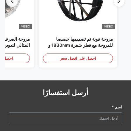
VIDEO
VIDEO
مروحة قوية تم تصميمها خصيصا
مروحة الصرف الص
للمروحة مع قطر شفرة 1830mm و
المثالي لتدوير ال
120000m3/h حجم الهواء
احصل على افضل سعر
احصل عل
أرسل استفسارًا
اسم *