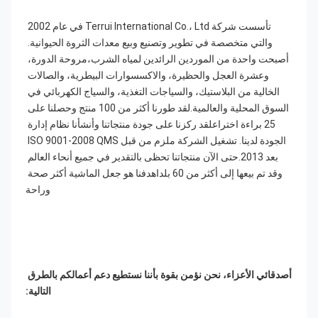
تأسست شركة Terrui International Co.، Ltd في عام 2002 
والتي متخصصة في تطوير وتصنيع وبيع معدات الثروة الحيوانية. 
أصبحت واحدة من الموردين الرائدين لمياه الشرب،مروحة الدورة، 
وعشرة العجل والحظيرة، والاكسسوارات البيطرية، والصالات 
الخالية من البلاستيك، والسياجات التغذية، والسياج الكهربائي في 
السوق المحلية والعالمية.لقد طورنا أكثر من 100 منتج وحصلنا على 
25 براءة اختراعلقد ركزنا على جودة منتجاتنا وأنشأنا نظام إدارة 
الجودة لدينا. تشغيل الشركة ملزم من قبل ISO 9001-2008 QMS 
بعد 2013.حتى الآن منتجاتنا تحظى بالتقدير في جميع أنحاء العالم 
وقد تم بيعها إلى أكثر من 60 بلداهدفنا هو جعل الماشية أكثر صحة 
وراحة
أصدقائي الأعزاء، نحن نؤمن بقوة بأننا نستطيع دعم أعمالكم بالطرق 
التالية: