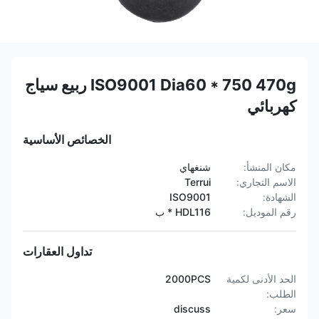
ISO9001 Dia60 * 750 470g ربيع سياج
كهربائي
الخصائص الأساسية
مكان المنشأ:
شنغهاي
الاسم التجاري:
Terrui
الشهادة:
ISO9001
رقم الموديل:
HDL116 * ب
تداول العقارات
الحد الأدنى لكمية
2000PCS
الطلب:
سعر:
discuss