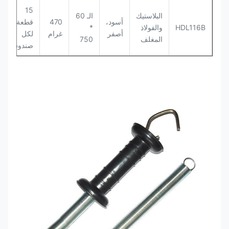
15
البلاستيك
الـ 60
أسود،
470
قطعة
HDL116B
والفولاذ
*
أصفر
غرام
لكل
المغلف
750
صندوق